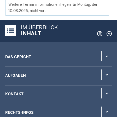
Weitere Termininformationen liegen für Montag, den
10.08.2026, nicht vor.
IM ÜBERBLICK
Justiz-Portal im Überblick:
INHALT
DAS GERICHT
AUFGABEN
KONTAKT
RECHTS-INFOS