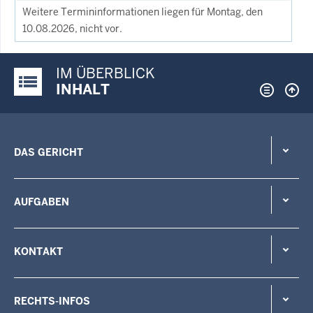
Weitere Termininformationen liegen für Montag, den
10.08.2026, nicht vor.
IM ÜBERBLICK
Justiz-Portal im Überblick:
INHALT
DAS GERICHT
AUFGABEN
KONTAKT
RECHTS-INFOS