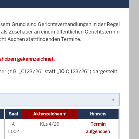
esem Grund sind Gerichtsverhandlungen in der Regel
it als Zuschauer an einem öffentlichen Gerichtstermin
icht Aachen stattfindenden Termine.
gehoben gekennzeichnet.
 (z.B. „C123/26” statt „
10
C 123/26”) dargestellt.
Saal
Aktenzeichen
Hinweis
A
KLs 4/26
Termin
1.002
aufgehoben