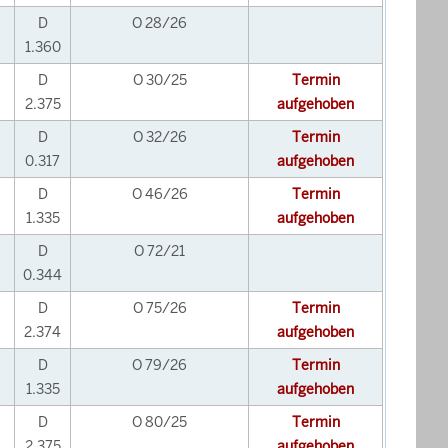
D
O 28/26
1.360
D
O 30/25
Termin
2.375
aufgehoben
D
O 32/26
Termin
0.317
aufgehoben
D
O 46/26
Termin
1.335
aufgehoben
D
O 72/21
0.344
D
O 75/26
Termin
2.374
aufgehoben
D
O 79/26
Termin
1.335
aufgehoben
D
O 80/25
Termin
2.375
aufgehoben