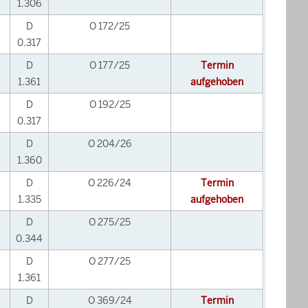
1.306
D
O 172/25
0.317
D
O 177/25
Termin
1.361
aufgehoben
D
O 192/25
0.317
D
O 204/26
1.360
D
O 226/24
Termin
1.335
aufgehoben
D
O 275/25
0.344
D
O 277/25
1.361
D
O 369/24
Termin