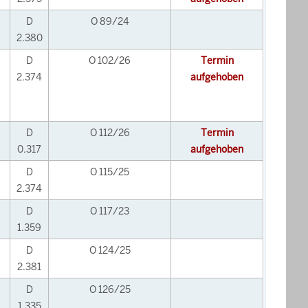
D
O 89/24
2.380
D
O 102/26
Termin
2.374
aufgehoben
D
O 112/26
Termin
0.317
aufgehoben
D
O 115/25
2.374
D
O 117/23
1.359
D
O 124/25
2.381
D
O 126/25
1.335