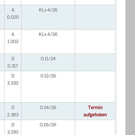
A
KLs 4/26
0.020
A
KLs 4/26
1.002
D
O 11/24
0.317
D
O 12/26
3.330
D
O 24/26
Termin
2.383
aufgehoben
D
O 26/26
3.330