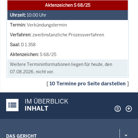
Aktenzeichen S 68/25
10:00
Uhr
Verkündungstermin
zweitinstanzliche Prozessverfahren
D 1.358
S 68/25
Weitere Termininformationen liegen für heute, den
07.08.2026, nicht vor.
[
10 Termine pro Seite darstellen
]
IM ÜBERBLICK
Justiz-Portal im Überblick:
INHALT
DAS GERICHT