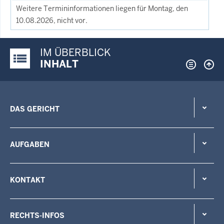
Weitere Termininformationen liegen für Montag, den
10.08.2026, nicht vor.
IM ÜBERBLICK
Justiz-Portal im Überblick:
INHALT
DAS GERICHT
AUFGABEN
KONTAKT
RECHTS-INFOS