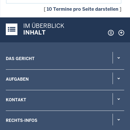
[
10 Termine pro Seite darstellen
]
IM ÜBERBLICK
Justiz-Portal im Überblick:
INHALT
DAS GERICHT
AUFGABEN
KONTAKT
RECHTS-INFOS