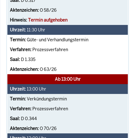
D 0.317
O 58/26
Termin aufgehoben
11:30
Uhr
Güte- und Verhandlungstermin
Prozessverfahren
D 1.335
O 63/26
Ab 13:00 Uhr
13:00
Uhr
Verkündungstermin
Prozessverfahren
D 0.344
O 70/26