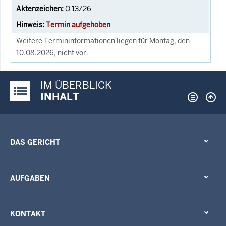
O 13/26
Termin aufgehoben
Weitere Termininformationen liegen für Montag, den
10.08.2026, nicht vor.
IM ÜBERBLICK
Justiz-Portal im Überblick:
INHALT
DAS GERICHT
AUFGABEN
KONTAKT