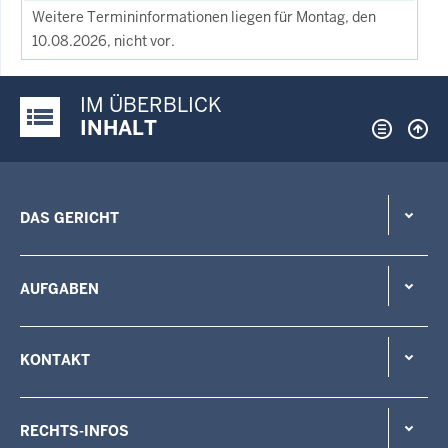
Weitere Termininformationen liegen für Montag, den
10.08.2026, nicht vor.
IM ÜBERBLICK
Justiz-Portal im Überblick:
INHALT
DAS GERICHT
AUFGABEN
KONTAKT
RECHTS-INFOS