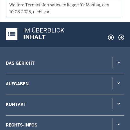
Weitere Termininformationen liegen für Montag, den
10.08.2026, nicht vor.
IM ÜBERBLICK
Justiz-Portal im Überblick:
INHALT
DAS GERICHT
AUFGABEN
KONTAKT
RECHTS-INFOS