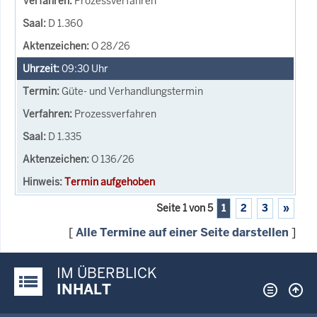
Prozessverfahren
D 1.360
O 28/26
09:30
Uhr
Güte- und Verhandlungstermin
Prozessverfahren
D 1.335
O 136/26
Termin aufgehoben
Seite 1 von 5
1
2
3
»
[
Alle Termine auf einer Seite darstellen
]
IM ÜBERBLICK
Justiz-Portal im Überblick:
INHALT