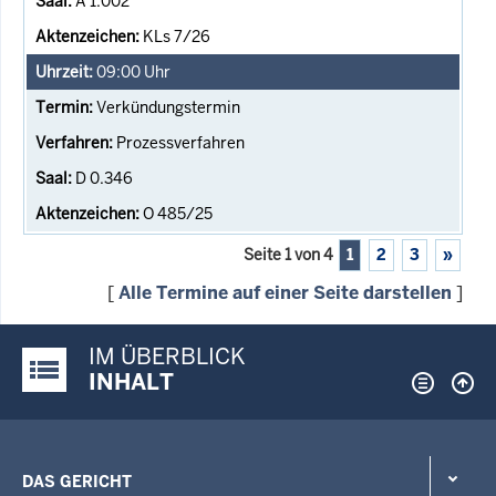
A 1.002
KLs 7/26
09:00
Uhr
Verkündungstermin
Prozessverfahren
D 0.346
O 485/25
Seite 1 von 4
1
2
3
»
[
Alle Termine auf einer Seite darstellen
]
IM ÜBERBLICK
Justiz-Portal im Überblick:
INHALT
DAS GERICHT