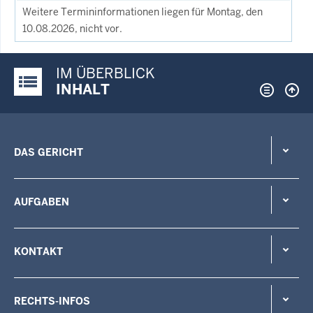
Weitere Termininformationen liegen für Montag, den
10.08.2026, nicht vor.
IM ÜBERBLICK
Justiz-Portal im Überblick:
INHALT
DAS GERICHT
AUFGABEN
KONTAKT
RECHTS-INFOS