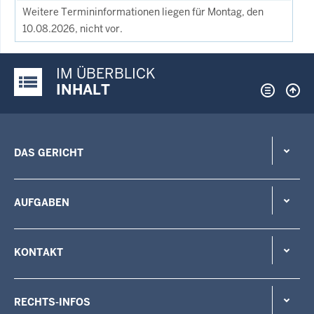
Weitere Termininformationen liegen für Montag, den
10.08.2026, nicht vor.
IM ÜBERBLICK
Justiz-Portal im Überblick:
INHALT
DAS GERICHT
AUFGABEN
KONTAKT
RECHTS-INFOS