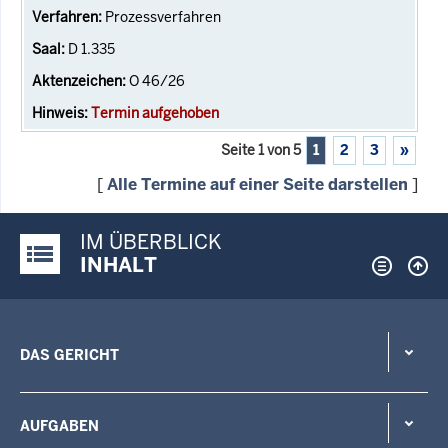
Prozessverfahren
D 1.335
O 46/26
Termin aufgehoben
Seite 1 von 5
1
2
3
»
[
Alle Termine auf einer Seite darstellen
]
IM ÜBERBLICK
Justiz-Portal im Überblick:
INHALT
DAS GERICHT
AUFGABEN