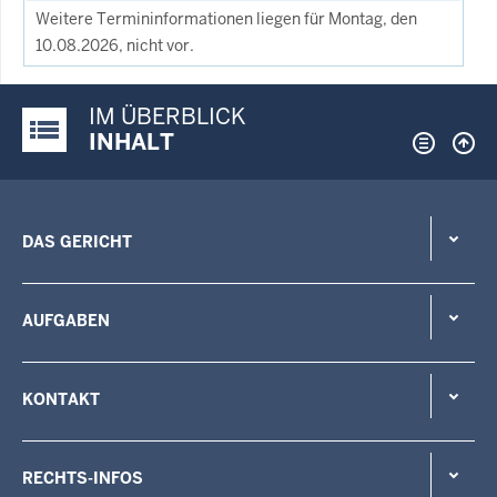
Weitere Termininformationen liegen für Montag, den
10.08.2026, nicht vor.
IM ÜBERBLICK
Justiz-Portal im Überblick:
INHALT
DAS GERICHT
AUFGABEN
KONTAKT
RECHTS-INFOS