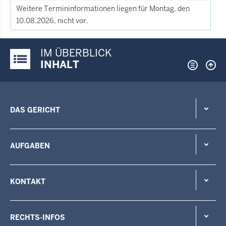
Weitere Termininformationen liegen für Montag, den
10.08.2026, nicht vor.
IM ÜBERBLICK
Justiz-Portal im Überblick:
INHALT
DAS GERICHT
AUFGABEN
KONTAKT
RECHTS-INFOS