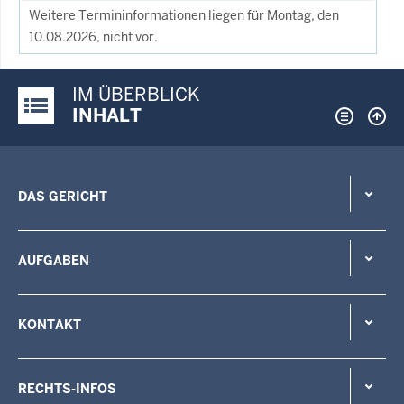
Weitere Termininformationen liegen für Montag, den
10.08.2026, nicht vor.
IM ÜBERBLICK
Justiz-Portal im Überblick:
INHALT
DAS GERICHT
AUFGABEN
KONTAKT
RECHTS-INFOS