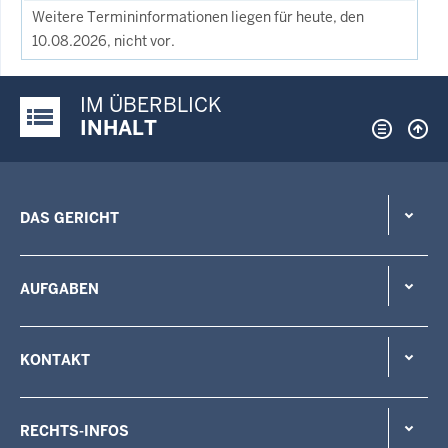
Weitere Termininformationen liegen für heute, den
10.08.2026, nicht vor.
IM ÜBERBLICK
Justiz-Portal im Überblick:
INHALT
DAS GERICHT
AUFGABEN
KONTAKT
RECHTS-INFOS