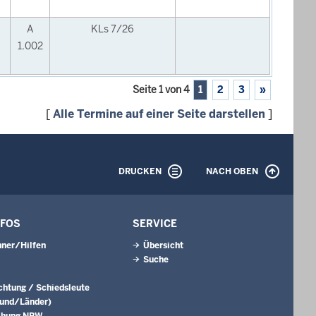
A
KLs 7/26
1.002
Seite 1 von 4
1
2
3
»
[
Alle Termine auf einer Seite darstellen
]
DRUCKEN
NACH OBEN
NFOS
SERVICE
ner/Hilfen
Übersicht
Suche
ichtung / Schiedsleute
Bund/Länder)