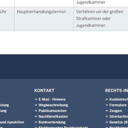
Jugendkammer
Uhr
Hauptverhandlungstermin
Verfahren vor der großen
Strafkammer oder
Jugendkammer
KONTAKT
RECHTS-I
E-Mail - Hinweis
Kostenrech
ilung
Wegbeschreibung
Formulare
lung
Publikumszeiten
Zeugen
Nachtbriefkasten
Streitschl
 und Apostillen
Bankverbindung
Gesetze (