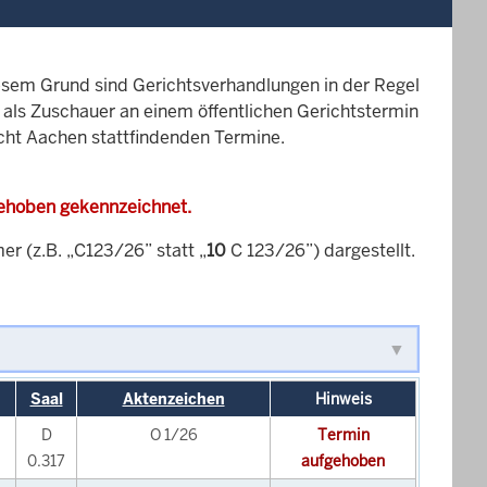
esem Grund sind Gerichtsverhandlungen in der Regel
it als Zuschauer an einem öffentlichen Gerichtstermin
icht Aachen stattfindenden Termine.
gehoben gekennzeichnet.
 (z.B. „C123/26” statt „
10
C 123/26”) dargestellt.
Saal
Aktenzeichen
Hinweis
D
O 1/26
Termin
0.317
aufgehoben