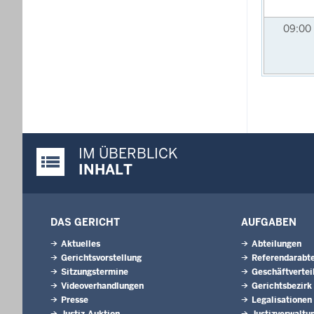
09:00
IM ÜBERBLICK
Justiz-Portal im Überblick:
INHALT
DAS GERICHT
AUFGABEN
Aktuelles
Abteilungen
Gerichtsvorstellung
Referendarabte
Sitzungstermine
Geschäftvertei
Videoverhandlungen
Gerichtsbezirk
Presse
Legalisationen