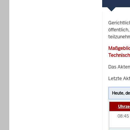
Gerichtli
öffentlich
teilzuneh
Maßgeblic
Technisch
Das Akten
Letzte Akt
Uhrze
08:45