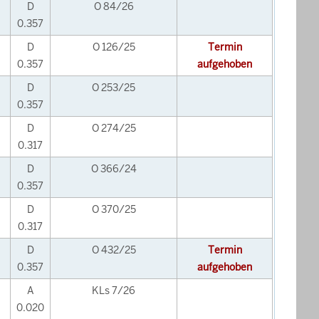
D
O 84/26
0.357
D
O 126/25
Termin
0.357
aufgehoben
D
O 253/25
0.357
D
O 274/25
0.317
D
O 366/24
0.357
D
O 370/25
0.317
D
O 432/25
Termin
0.357
aufgehoben
A
KLs 7/26
0.020