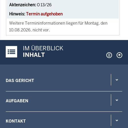
O 13/26
Termin aufgehoben
Weitere Termininformationen liegen für Montag, den
10.08.2026, nicht vor.
IM ÜBERBLICK
Justiz-Portal im Überblick:
INHALT
DAS GERICHT
AUFGABEN
KONTAKT