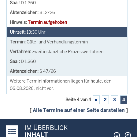
D 1.360
S 12/26
Termin aufgehoben
13:30
Uhr
Güte- und Verhandlungstermin
zweitinstanzliche Prozessverfahren
D 1.360
S 47/26
Weitere Termininformationen liegen für heute, den
06.08.2026, nicht vor.
Seite 4 von 4
«
2
3
4
[
Alle Termine auf einer Seite darstellen
]
IM ÜBERBLICK
Justiz-Portal im Überblick:
INHALT