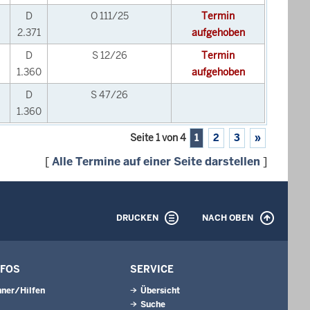
D
O 111/25
Termin
2.371
aufgehoben
D
S 12/26
Termin
1.360
aufgehoben
D
S 47/26
1.360
Seite 1 von 4
1
2
3
»
[
Alle Termine auf einer Seite darstellen
]
DRUCKEN
NACH OBEN
NFOS
SERVICE
ner/Hilfen
Übersicht
Suche