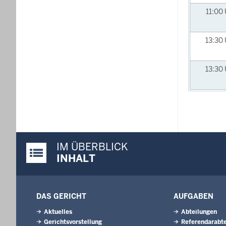
11:00
13:30
13:30
IM ÜBERBLICK
Justiz-Portal im Überblick:
INHALT
DAS GERICHT
AUFGABEN
Aktuelles
Abteilungen
Gerichtsvorstellung
Referendarabte