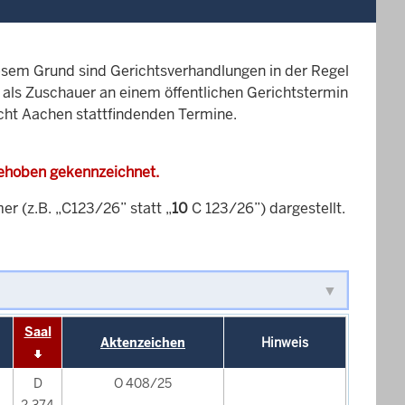
esem Grund sind Gerichtsverhandlungen in der Regel
it als Zuschauer an einem öffentlichen Gerichtstermin
icht Aachen stattfindenden Termine.
gehoben gekennzeichnet.
 (z.B. „C123/26” statt „
10
C 123/26”) dargestellt.
Saal
Aktenzeichen
Hinweis
D
O 408/25