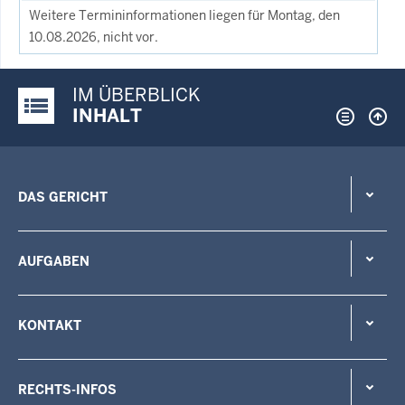
Weitere Termininformationen liegen für Montag, den
10.08.2026, nicht vor.
IM ÜBERBLICK
Justiz-Portal im Überblick:
INHALT
DAS GERICHT
AUFGABEN
KONTAKT
RECHTS-INFOS