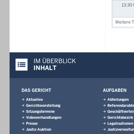
13:30
Weitere T
IM ÜBERBLICK
Justiz-Portal im Überblick:
INHALT
DAS GERICHT
AUFGABEN
Aktuelles
Abteilungen
Gerichtsvorstellung
Referendarabte
Sitzungstermine
Geschäftvertei
Videoverhandlungen
Gerichtsbezirk
Presse
Legalisationen
Justiz-Auktion
Justizverwaltu