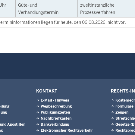
Uhr
Güte- und
zweitinstanzliche
Verhandlungstermin
Prozessverfahren
ermininformationen liegen für heute, den 06.08.2026, nicht vor.
KONTAKT
RECHTS-I
E-Mail - Hinweis
Kostenrech
ilung
Wegbeschreibung
Formulare
lung
Publikumszeiten
Zeugen
Nachtbriefkasten
Streitschl
 und Apostillen
Bankverbindung
Gesetze (
ng
Elektronischer Rechtsverkehr
Rechtspre