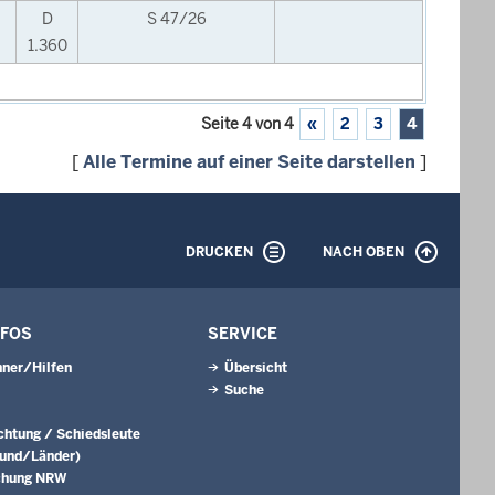
D
S 47/26
1.360
Seite 4 von 4
«
2
3
4
[
Alle Termine auf einer Seite darstellen
]
DRUCKEN
NACH OBEN
NFOS
SERVICE
ner/Hilfen
Übersicht
Suche
ichtung / Schiedsleute
Bund/Länder)
chung NRW