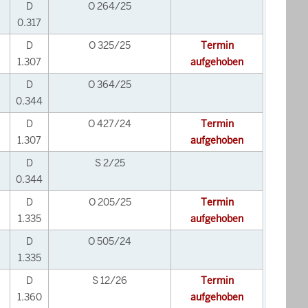
D
O 264/25
0.317
D
O 325/25
Termin
1.307
aufgehoben
D
O 364/25
0.344
D
O 427/24
Termin
1.307
aufgehoben
D
S 2/25
0.344
D
O 205/25
Termin
1.335
aufgehoben
D
O 505/24
1.335
D
S 12/26
Termin
1.360
aufgehoben