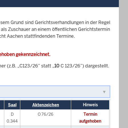
esem Grund sind Gerichtsverhandlungen in der Regel
it als Zuschauer an einem öffentlichen Gerichtstermin
icht Aachen stattfindenden Termine.
gehoben gekennzeichnet.
 (z.B. „C123/26” statt „
10
C 123/26”) dargestellt.
Saal
Aktenzeichen
Hinweis
D
O 76/26
Termin
0.344
aufgehoben