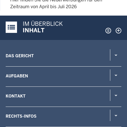
Zeitraum von April bis Juli 2026
IM ÜBERBLICK
Justiz-Portal im Überblick:
INHALT
DAS GERICHT
AUFGABEN
KONTAKT
RECHTS-INFOS